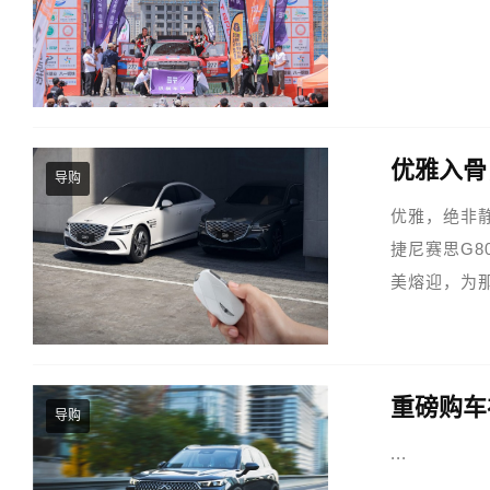
导购
优雅，绝非
捷尼赛思G8
美熔迎，为
鸣与澎湃性
视觉引...
导购
...