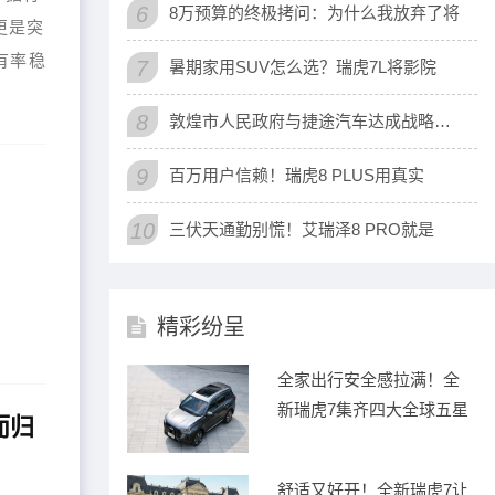
6
8万预算的终极拷问：为什么我放弃了将
更是突
有率稳
7
暑期家用SUV怎么选？瑞虎7L将影院
8
敦煌市人民政府与捷途汽车达成战略合作
9
百万用户信赖！瑞虎8 PLUS用真实
10
三伏天通勤别慌！艾瑞泽8 PRO就是
精彩纷呈
全家出行安全感拉满！全
新瑞虎7集齐四大全球五星
而归
认
舒适又好开！全新瑞虎7让