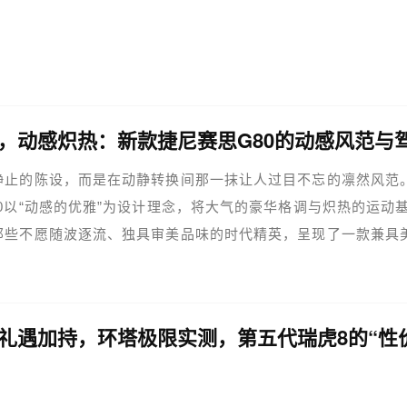
静止的陈设，而是在动静转换间那一抹让人过目不忘的凛然风范
0以“动感的优雅”为设计理念，将大气的豪华格调与炽热的运动
那些不愿随波逐流、独具审美品味的时代精英，呈现了一款兼具
能的中大型豪华运动轿车。一眼唤起美学共鸣，是新款G80无可