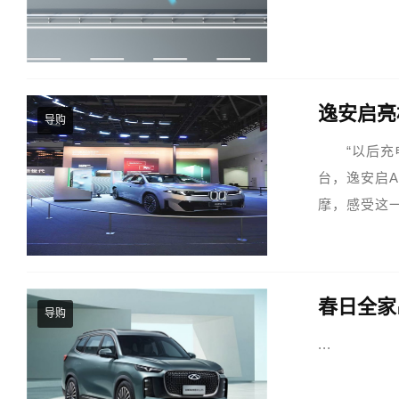
逸安启亮
导购
“以后充电
台，逸安启
摩，感受这一
（第十九届
时代...
春日全家
导购
...