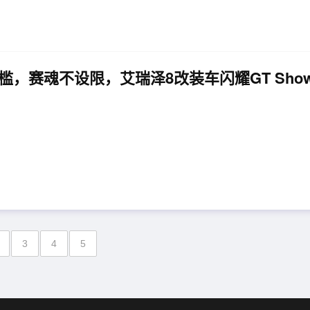
槛，赛魂不设限，艾瑞泽8改装车闪耀GT Sho
3
4
5