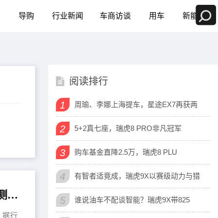
测
导购
行业新闻
车商访谈
用车
新能源
阅读排行
1
周瑜、李娜上海提车，星途EX7再获两
2
5+2真七座，瑞虎8 PRO非凡冠军
3
购车基金直降2.5万，瑞虎8 PLU
4
有智者适竟成，瑞虎9X以赛级动力与猎
2026年北京汽车贴膜推荐榜：五家主流授权门店的客观测评与选型参考
5
谁说油车不配谈智能？瑞虎9X带825
。据行