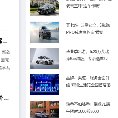
老爸直呼“这车懂我”
真七座+五星安全，瑞虎8
PRO成家庭购车“质价
优雅入骨，动感炽热：新款捷尼赛思G80的动感风范与驾驭之美
毕业季出游，5.29万艾瑞
。新款
泽5卓越版，专治选车纠
基因完
美学共
匹敌的
品牌、渠道、服务全面升
级 奇瑞生活馆全国首店落
子
重磅购车礼遇加持，环塔极限实测，第五代瑞虎8的“性价比王炸”
粽香不如钱香！瑞虎7L端
午限时1000抵8000