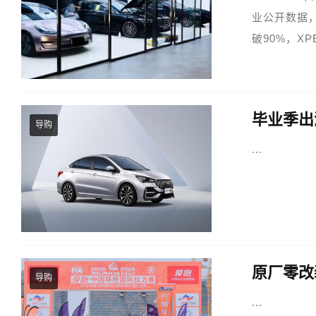
业公开数据
破90%，X
居七成以上。
毕业季出
导购
...
原厂零改
导购
...