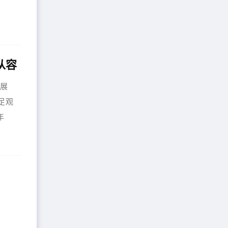
从容
马展
足观
年
“领