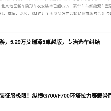
，北京地区新车隐形车衣安装率已超62%，豪华车与新能源车型
PEL、威固、龙膜、3M这几个头部品牌在高端贴膜市场的合计占
但车主真正面对的问题从来不是"贴不贴"，而是"去哪贴"—...
游，5.29万艾瑞泽5卓越版，专治选车纠结
装征服极限！纵横G700/F700环塔拉力赛载誉