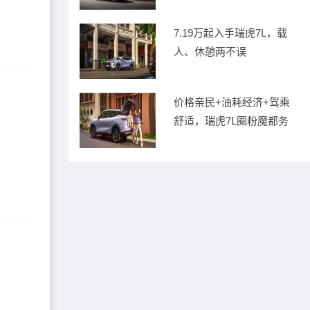
7.19万起入手瑞虎7L，载
人、休憩两不误
价格亲民+油耗经济+驾乘
舒适，瑞虎7L圈粉魔都务