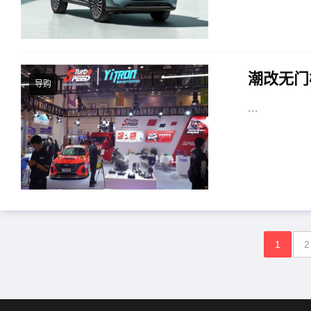
潮改无门
导购
...
1
2