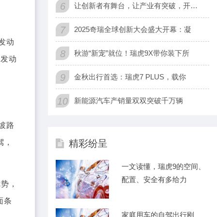
6
让创新者有舞台，让产业有突破，开阳全
7
2025奇瑞全球创新大会盛大开幕：凝
发动
8
秋游“新宠”就位！瑞虎9X带你装下所
牌发动
9
金秋出行首选：瑞虎7 PLUS，载你
10
新能源汽车产销量双双突破千万辆
坡路
驾，
精彩纷呈
一文读懂，瑞虎9的空间、
配置、安全有多给力
优势，
面条
家庭用车的自驾出行刚