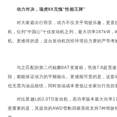
动力对决，瑞虎9X无愧“性能王牌”
对大家庭出行而言，动力不仅关乎驾驶乐趣，更直接关
机，位列“中国心”十佳发动机之列，最大功率187kW
机。更难得的是，这台发动机历经环塔拉力赛的严苛考
与之匹配的第二代鲲鹏8AT变速箱，凭借7.8超宽速
段，都能保证动力的平顺输出。更难能可贵的是，这套
也无需为油品烦忧，同时加油成本更低让全家出行负担
对比星越L的2.0TD发动机，高功率版本最大功率17
更重要的是，其提供的AWD雪豹四驱系统支持7种驾驶