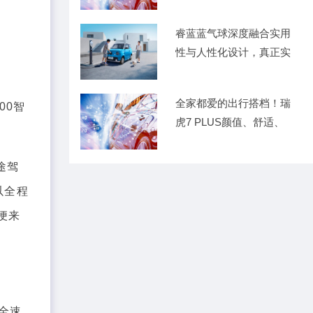
睿蓝蓝气球深度融合实用
性与人性化设计，真正实
现智
全家都爱的出行搭档！瑞
00智
虎7 PLUS颜值、舒适、
途驾
以全程
便来
全速