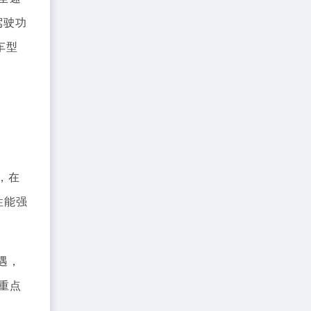
驾驶功
车型
，在
性能强
遇，
重点