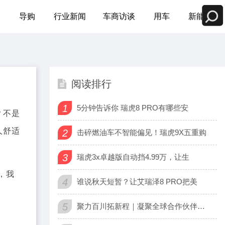
测
导购
行业新闻
车商访谈
用车
新能源
阅读排行
1
5分钟告诉你 瑞虎8 PRO有哪些安
？不是
人舒适
2
击碎燃油车不智能偏见！瑞虎9X五重购
3
瑞虎3x卓越版自动挡4.99万，让生
，我
4
谁说秋天短暂？让艾瑞泽8 PRO把美
5
聚力百川拓新程｜凝聚全球合作伙伴力量