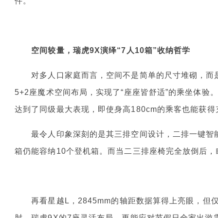
件。
空间较量，瑞虎9
X
演绎“7人10箱”收纳哲学
对多人口家庭而言，空间不是简单的尺寸堆砌，而是要
5+2座魔术空间布局，实现了“座座皆舒适”的乘坐体验。尤
达到了同级最大表现，即使身高180cm的乘客也能获
最令人印象深刻的是其三排空间设计，二排一键智能让
箱仍能容纳10个登机箱。而当二三排座椅完全放倒后，
再看星越L，2845mm的轴距数据算得上亮眼，但
肘。瑞虎9X的7座灵活布局，更能应对节假日全家出游需