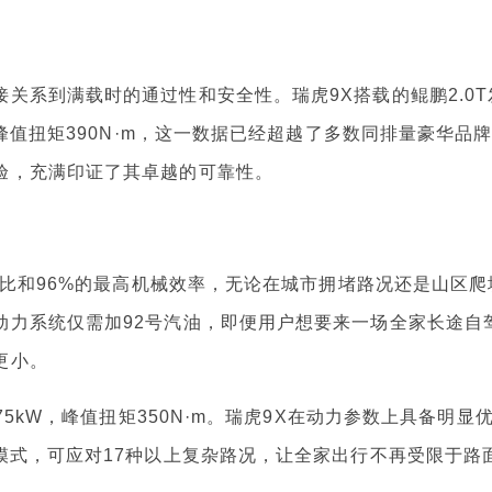
系到满载时的通过性和安全性。瑞虎9X搭载的鲲鹏2.0T
，峰值扭矩390N·m，这一数据已经超越了多数同排量豪华品
验，充满印证了其卓越的可靠性。
比和96%的最高机械效率，无论在城市拥堵路况还是山区爬
动力系统仅需加92号汽油，即便用户想要来一场全家长途自
更小。
5kW，峰值扭矩350N·m。瑞虎9X在动力参数上具备明显
模式，可应对17种以上复杂路况，让全家出行不再受限于路