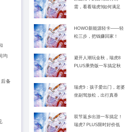
需，看看瑞虎9如何满足
HOWO新能源轻卡——轻
松三步，把钱赚回家！
和
间均
避开人潮玩金秋，瑞虎8
PLUS乘势版一车搞定秋
，后备
瑞虎9：孩子爱出门，老婆
坐副驾放松，出行真香
双节返乡出游一车搞定！
见
瑞虎7 PLUS限时好价低