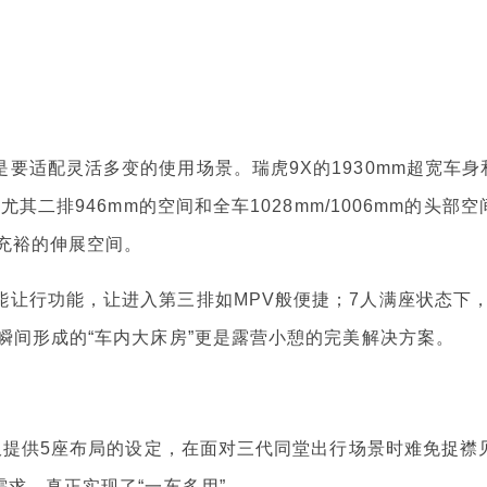
适配灵活多变的使用场景。瑞虎9X的1930mm超宽车身
其二排946mm的空间和全车1028mm/1006mm的头部空
得充裕的伸展空间。
行功能，让进入第三排如MPV般便捷；7人满座状态下
瞬间形成的“车内大床房”更是露营小憩的完美解决方案。
仅提供5座布局的设定，在面对三代同堂出行场景时难免捉襟
求，真正实现了“一车多用”。