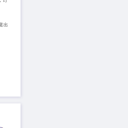
，订
庭出