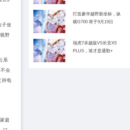
高省
打造豪华越野新坐标，纵
横G700 将于9月19日
孩子坐
、视野
瑞虎7卓越版VS长安X5
PLUS，谁才是通勤+
云系
也不会
支持电
合家庭