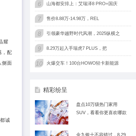
6
山海都安排上：艾瑞泽8 PRO=国庆
7
售价8.88万-14.98万，REL
。
8
引领豪华越野时代风潮，2025纵横之
晶耀
9
8.29万起入手瑞虎7 PLUS，把
感，配
10
从侧面
火爆交车！100台HOWO轻卡新能源
精彩纷呈
盘点10万级热门家用
SUV，看看你更喜欢哪款
，都诚
车
金九银十不容错过，8.29