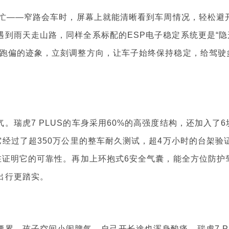
忙——窄路会车时，屏幕上就能清晰看到车周情况，轻松避
到雨天走山路，同样全系标配的ESP电子稳定系统更是“隐
、跑偏的迹象，立刻调整方向，让车子始终保持稳定，给驾驶
虎7 PLUS的车身采用60%的高强度结构，还加入了6
它经过了超350万公里的整车耐久测试，超4万小时的台架验
在证明它的可靠性。再加上环抱式6安全气囊，能全方位防护
出行更踏实。
，孩子空间小闹脾气，自己开长途也浑身酸痛。瑞虎7 P