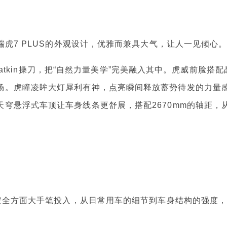
虎7 PLUS的外观设计，优雅而兼具大气，让人一见倾心
atkin操刀，把“自然力量美学”完美融入其中。虎威前脸搭配
场。虎瞳凌眸大灯犀利有神，点亮瞬间释放蓄势待发的力量
穹悬浮式车顶让车身线条更舒展，搭配2670mm的轴距，
。
安全方面大手笔投入，从日常用车的细节到车身结构的强度