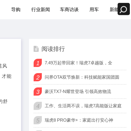
测
导购
行业新闻
车商访谈
用车
新能源
阅读排行
1
7.49万起带回家！瑞虎7卓越版，全
遮风
，才能
2
问界OTA双节焕新：科技赋能家国团圆
3
豪沃TX7-N耀世登场 引领高效物流
的舒
4
工作、生活两不误，瑞虎7高能版让家庭
5
瑞虎8 PRO豪华+：家庭出行安心神