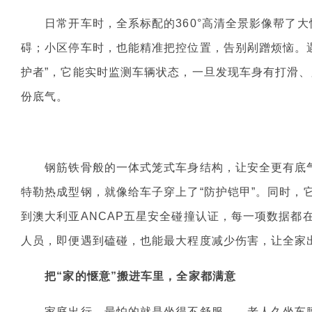
日常开车时，全系标配的360°高清全景影像帮了大
碍；小区停车时，也能精准把控位置，告别剐蹭烦恼。遇
护者”，它能实时监测车辆状态，一旦发现车身有打滑
份底气。
钢筋铁骨般的一体式笼式车身结构，让安全更有底气。瑞
特勒热成型钢，就像给车子穿上了“防护铠甲”。同时，
到澳大利亚ANCAP五星安全碰撞认证，每一项数据都
人员，即便遇到磕碰，也能最大程度减少伤害，让全家
把“家的惬意”搬进车里，全家都满意
家庭出行，最怕的就是坐得不舒服——老人久坐车腰累