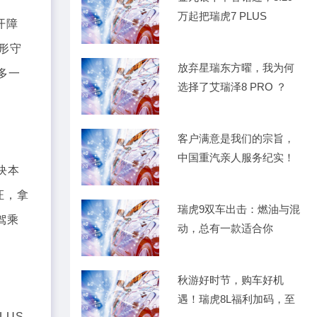
万起把瑞虎7 PLUS
开障
形守
放弃星瑞东方曜，我为何
多一
选择了艾瑞泽8 PRO ？
客户满意是我们的宗旨，
中国重汽亲人服务纪实！
块本
证，拿
瑞虎9双车出击：燃油与混
驾乘
动，总有一款适合你
秋游好时节，购车好机
遇！瑞虎8L福利加码，至
LUS