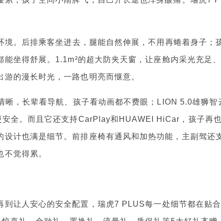
环境。后排乘客坐进去，腿能自然伸展，不用再蜷着身子；
能坐得舒展。1.1m²的超大防夹天窗，让座舱内采光充足
出游的漫长时光，一路也明亮而惬意。
，长辈看导航、孩子看动画都不费眼；LION 5.0雄狮智
。而且它还支持CarPlay和HUAWEI HiCar，孩子再
的设计也满是细节。前排座椅有通风和加热功能，主副驾还
也不觉得累。
让人安心的安全配置，瑞虎7 PLUS每一处细节都在贴