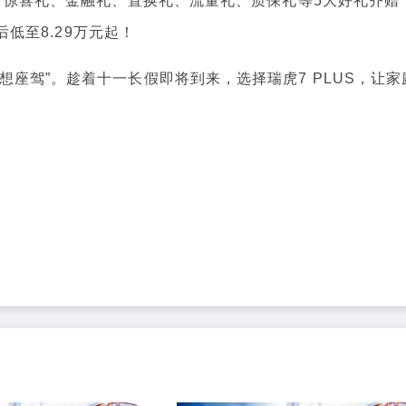
策，惊喜礼、金融礼、置换礼、流量礼、质保礼等5大好礼齐赠
后低至8.29万元起！
驾”。趁着十一长假即将到来，选择瑞虎7 PLUS，让家