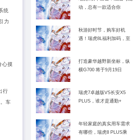
动，总有一款适合你
系统
引力
秋游好时节，购车好机
遇！瑞虎8L福利加码，至
高省
打造豪华越野新坐标，纵
分心摸
横G700 将于9月19日
。
出行
瑞虎7卓越版VS长安X5
PLUS，谁才是通勤+
高。车
年轻家庭的真实用车需求
有哪些，瑞虎8 PLUS乘