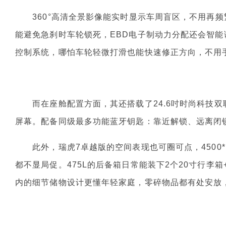
360°高清全景影像能实时显示车周盲区，不用再频
能避免急刹时车轮锁死，EBD电子制动力分配还会智能
控制系统，哪怕车轮轻微打滑也能快速修正方向，不用
而在座舱配置方面，其还搭载了24.6吋时尚科技双
屏幕。配备同级最多功能蓝牙钥匙：靠近解锁、远离闭
此外，瑞虎7卓越版的空间表现也可圈可点，4500*18
都不显局促。475L的后备箱日常能装下2个20寸行李
内的细节储物设计更懂年轻家庭，零碎物品都有处安放，