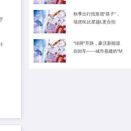
秋季出行找靠谱“搭子”，
守
瑞虎8L比星越L更合拍
“绿牌”开路，豪沃新能源
计
自卸车——城市基建的“M