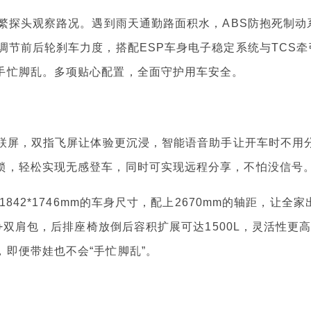
繁探头观察路况。遇到雨天通勤路面积水，ABS防抱死制动
调节前后轮刹车力度，搭配ESP车身电子稳定系统与TCS牵
手忙脚乱。多项贴心配置，全面守护用车安全。
联屏，双指飞屏让体验更沉浸，智能语音助手让开车时不用
锁，轻松实现无感登车，同时可实现远程分享，不怕没信号
42*1746mm的车身尺寸，配上2670mm的轴距，让全家
箱+双肩包，后排座椅放倒后容积扩展可达1500L，灵活性更
即便带娃也不会“手忙脚乱”。