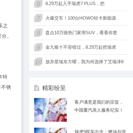
6
8.29万起入手瑞虎7 PLUS，把
7
火爆交车！100台HOWO轻卡新能源
系之
8
盘点10万级热门家用SUV，看看你更
打分。
9
金九银十不容错过，8.29万起把瑞虎
10
放弃星瑞东方曜，我为何选择了艾瑞泽8
本特
年不锈
精彩纷呈
客户满意是我们的宗旨，
中国重汽亲人服务纪实！
瑞虎9双车出击：燃油与混