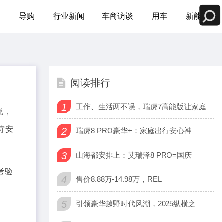
测
导购
行业新闻
车商访谈
用车
新能源
阅读排行
1
工作、生活两不误，瑞虎7高能版让家庭
说，
苛安
2
瑞虎8 PRO豪华+：家庭出行安心神
3
山海都安排上：艾瑞泽8 PRO=国庆
考验
4
售价8.88万-14.98万，REL
5
引领豪华越野时代风潮，2025纵横之