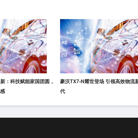
焕新：科技赋能家国团圆，
豪沃TX7-N耀世登场 引领高效物流
式感
代